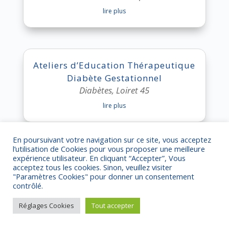
lire plus
Ateliers d’Education Thérapeutique
Diabète Gestationnel
Diabètes
,
Loiret 45
lire plus
En poursuivant votre navigation sur ce site, vous acceptez
l’utilisation de Cookies pour vous proposer une meilleure
expérience utilisateur. En cliquant “Accepter”, Vous
Ateliers Esthétique personnes
acceptez tous les cookies. Sinon, veuillez visiter
aidantes (proposés par PEPSanté)
"Paramètres Cookies" pour donner un consentement
Aidants
,
Eure-et-Loir 28
,
Toutes les
contrôlé.
maladies chroniques
Réglages Cookies
Tout accepter
lire plus