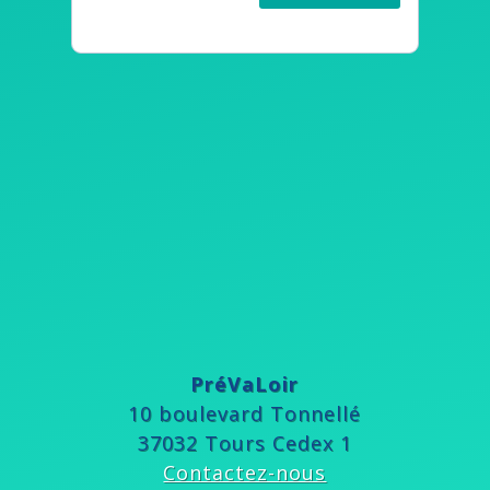
PréVaLoir
10 boulevard Tonnellé
37032 Tours Cedex 1
Contactez-nous