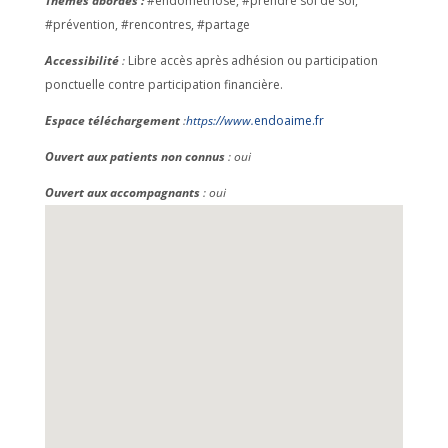
Thèmes abordés :
#endométriose, #prendre soi de soi,
#prévention, #rencontres, #partage
Accessibilité
:
Libre accès après adhésion ou participation
ponctuelle contre participation financière.
Espace téléchargement
:
https://www.
endoaime.fr
Ouvert aux patients non connus
: oui
Ouvert aux accompagnants
: oui