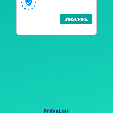
PréVaLoir