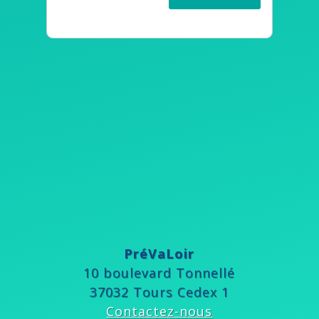
PréVaLoir
10 boulevard Tonnellé
37032 Tours Cedex 1
Contactez-nous