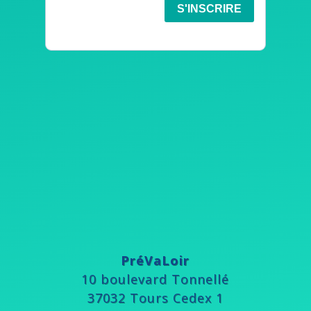
PréVaLoir
10 boulevard Tonnellé
37032 Tours Cedex 1