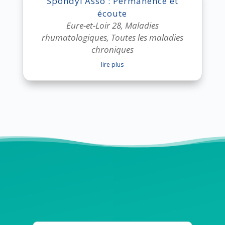
Spondyl’Asso : Permanence et
écoute
Eure-et-Loir 28
,
Maladies
rhumatologiques
,
Toutes les maladies
chroniques
lire plus