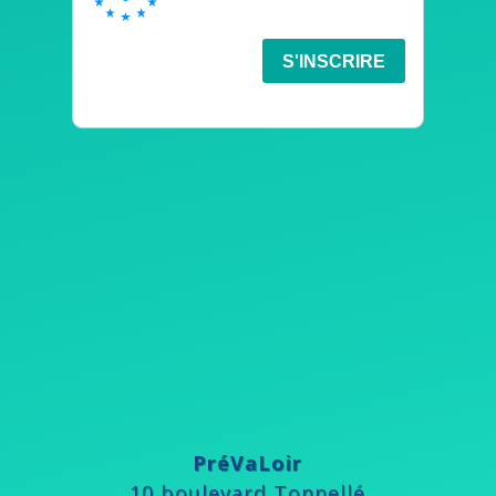
PréVaLoir
10 boulevard Tonnellé