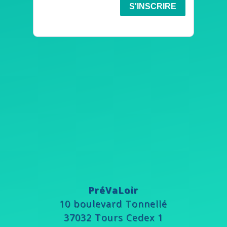
PréVaLoir
10 boulevard Tonnellé
37032 Tours Cedex 1