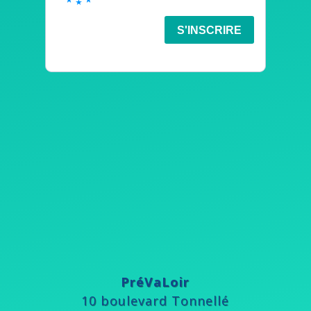
PréVaLoir
10 boulevard Tonnellé