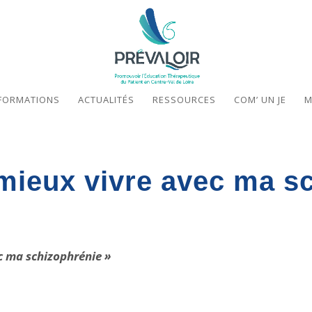
FORMATIONS
ACTUALITÉS
RESSOURCES
COM’ UN JE
M
mieux vivre avec ma s
ec ma schizophrénie »