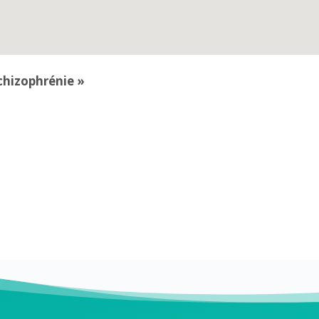
chizophrénie »