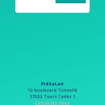
PréVaLoir
10 boulevard Tonnellé
37032 Tours Cedex 1
Contactez-nous