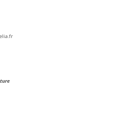
lia.fr
cture