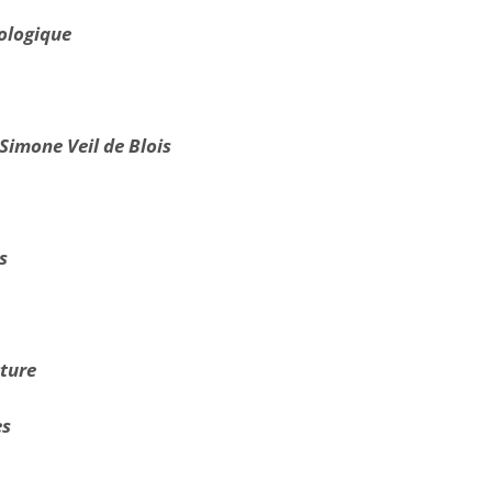
iologique
 Simone Veil de Blois
s
cture
es