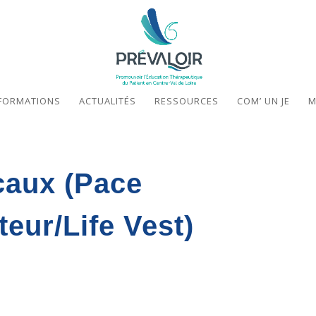
FORMATIONS
ACTUALITÉS
RESSOURCES
COM’ UN JE
M
caux (Pace
teur/Life Vest)