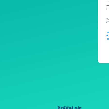
PréVaLoir