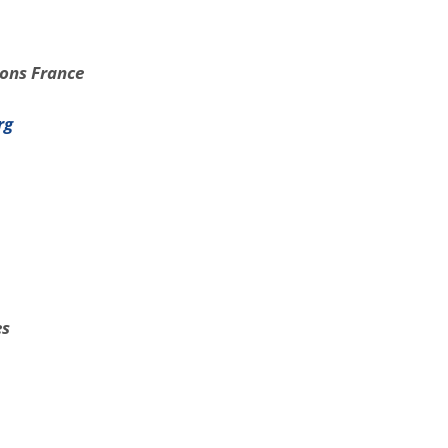
ions France
rg
es