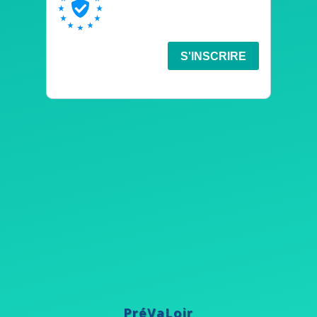
PréVaLoir