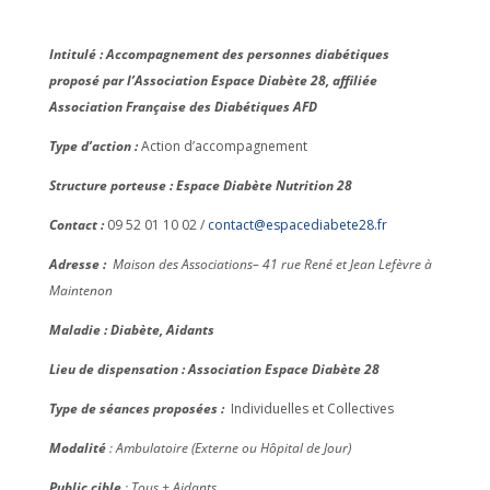
Intitulé : Accompagnement des personnes diabétiques
proposé par l’Association Espace Diabète 28, affiliée
Association Française des Diabétiques AFD
Type d’action :
Action d’accompagnement
Structure porteuse : Espace Diabète Nutrition 28
Contact :
09 52 01 10 02 /
contact@espacediabete28.fr
Adresse :
Maison des Associations–
41 rue René et Jean Lefèvre à
Maintenon
Maladie : Diabète, Aidants
Lieu de dispensation : Association Espace Diabète 28
Type de séances proposées :
Individuelles et Collectives
Modalité
: Ambulatoire (Externe ou Hôpital de Jour)
Public cible
: Tous + Aidants