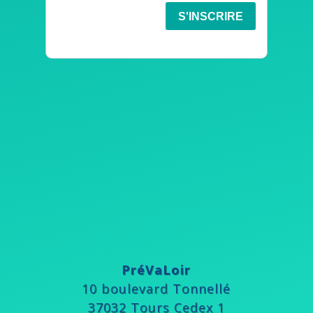
PréVaLoir
10 boulevard Tonnellé
37032 Tours Cedex 1