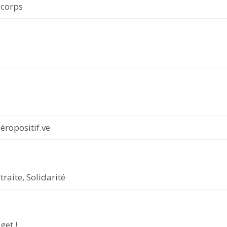
 corps
séropositif.ve
raite, Solidarité
get !