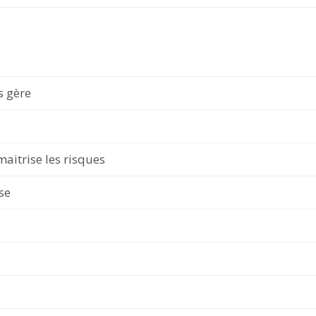
es gère
maitrise les risques
ise