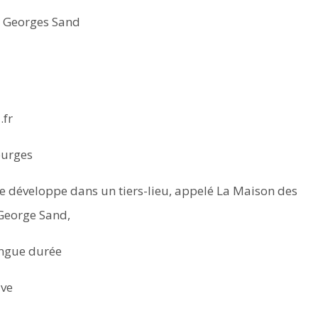
r Georges Sand
.fr
ourges
 développe dans un tiers-lieu, appelé La Maison des
 George Sand,
ongue durée
ive