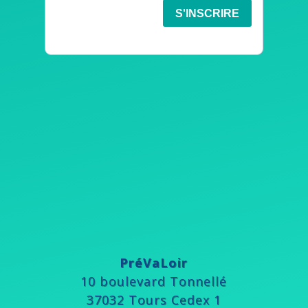
PréVaLoir
10 boulevard Tonnellé
37032 Tours Cedex 1