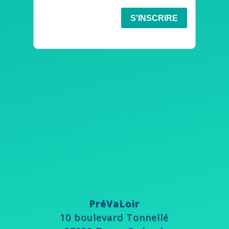
PréVaLoir
10 boulevard Tonnellé