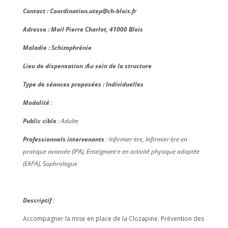
Contact :
Coordination.utep@ch-blois.fr
Adresse : Mail Pierre Charlot, 41000 Blois
Maladie : Schizophrénie
Lieu de dispensation :Au sein de la structure
Type de séances proposées : Individuelles
Modalité
:
Public cible
: Adulte
Professionnels intervenants
:
Infirmier·ère, Infirmier·ère en
pratique avancée (IPA), Enseignant·e en activité physique adaptée
(EAPA), Sophrologue
Descriptif
:
Accompagner la mise en place de la Clozapine. Prévention des