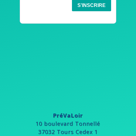
PréVaLoir
10 boulevard Tonnellé
37032 Tours Cedex 1