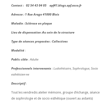
Contact :
02 54 43 04 05 apf41.blogs.apf.asso.fr
Adresse :
1 Rue Arago 41000 Blois
Maladie : Sclérose en plaque
Lieu de dispensation :Au sein de la structure
Type de séances proposées : Collectives
Modalité
:
Public cible
: Adulte
Professionnels intervenants
:
Ludothécaire, Sophrologue, Socio
esthéticien·ne
Descriptif
:
Tout les vendredis atelier mémoire, groupe d’échange, séance
de sophrologie et de socio esthétique (ouvert au aidants)