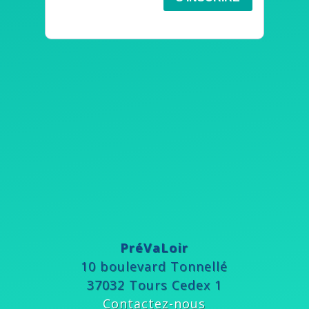
PréVaLoir
10 boulevard Tonnellé
37032 Tours Cedex 1
Contactez-nous