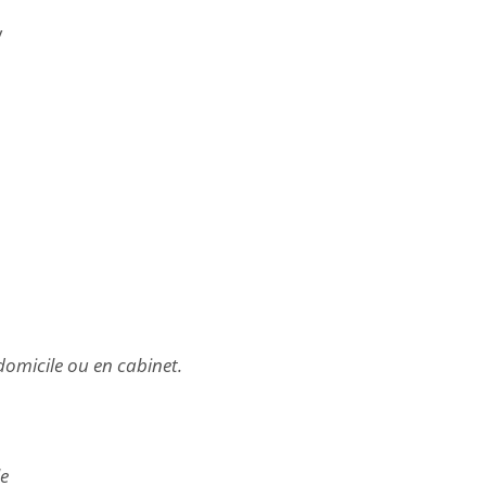
y
domicile ou en cabinet.
le