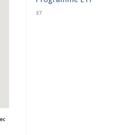
37
vec