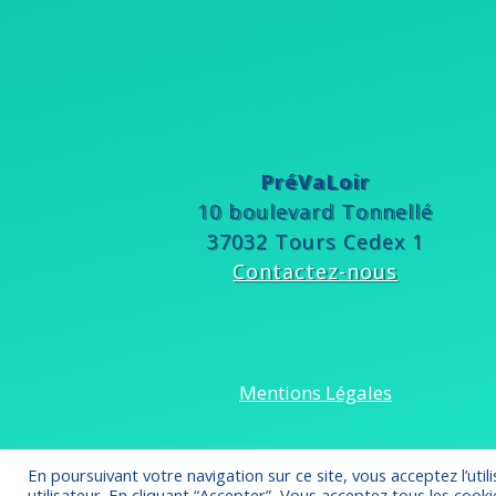
PréVaLoir
10 boulevard Tonnellé
37032 Tours Cedex 1
Contactez-nous
Mentions Légales
En poursuivant votre navigation sur ce site, vous acceptez l’ut
utilisateur. En cliquant “Accepter”, Vous acceptez tous les cook