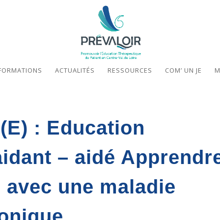
FORMATIONS
ACTUALITÉS
RESSOURCES
COM’ UN JE
M
E) : Education
idant – aidé Apprendr
 avec une maladie
ronique