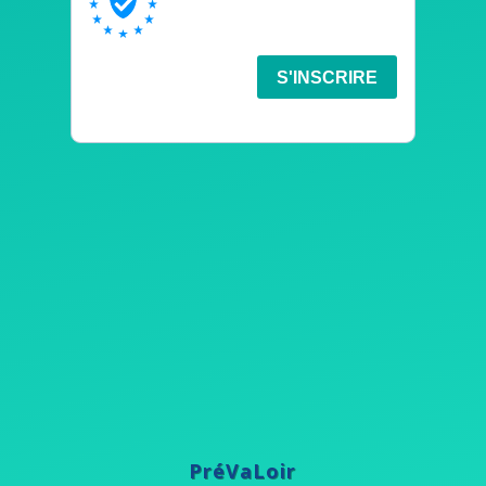
PréVaLoir