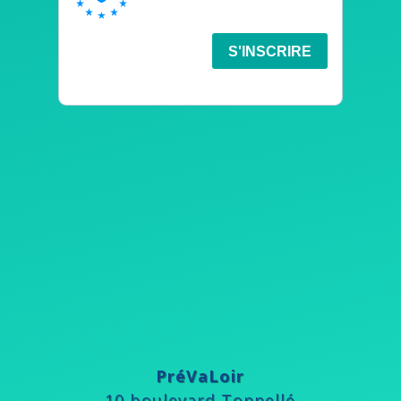
PréVaLoir
10 boulevard Tonnellé