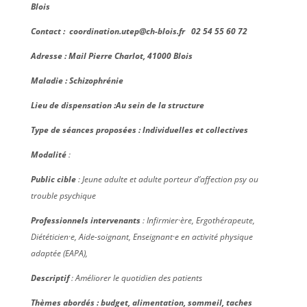
Blois
Contact : c
oordination.utep@ch-blois.fr
02 54 55 60 72
Adresse : Mail Pierre Charlot, 41000 Blois
Maladie : Schizophrénie
Lieu de dispensation :Au sein de la structure
Type de séances proposées : Individuelles et collectives
Modalité
:
Public cible
:
Jeune adulte et adulte porteur d’affection psy ou
trouble psychique
Professionnels intervenants
:
Infirmier·ère, Ergothérapeute,
Diététicien·e,
Aide-soignant, Enseignant·e en activité physique
adaptée (EAPA),
Descriptif
: Améliorer le quotidien des patients
Thèmes abordés :
budget, alimentation, sommeil, taches