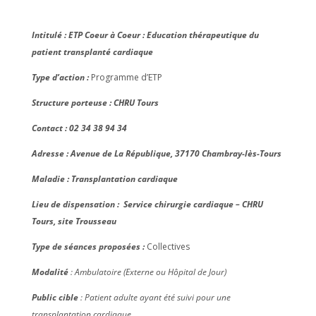
Intitulé : ETP Coeur à Coeur : Education thérapeutique du
patient transplanté cardiaque
Type d’action :
Programme d’ETP
Structure porteuse :
CHRU Tours
Contact : 02 34 38 94 34
Adresse : Avenue de La République, 37170 Chambray-lès-Tours
Maladie : Transplantation cardiaque
Lieu de dispensation :
Service chirurgie cardiaque – CHRU
Tours, site Trousseau
Type de séances proposées :
Collectives
Modalité
: Ambulatoire (Externe ou Hôpital de Jour)
Public cible
: Patient adulte ayant été suivi pour une
transplantation cardiaque