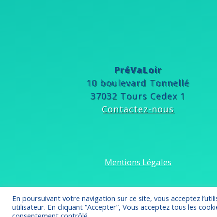
PréVaLoir
10 boulevard Tonnellé
37032 Tours Cedex 1
Contactez-nous
Mentions Légales
En poursuivant votre navigation sur ce site, vous acceptez l’ut
utilisateur. En cliquant “Accepter”, Vous acceptez tous les cook
consentement contrôlé.