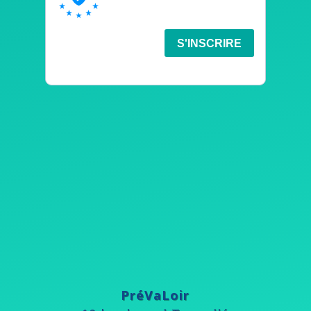
PréVaLoir