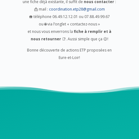
une fiche déjà existante, il suffit de
nous contacter
:
📩 mail :
coordination.etp28@gmail.com
☎️ téléphone 06.49.12.12.01 ou 07.88.49.99.67
ou 🌐 via l’onglet « contactez-nous »
et nous vous enverrons la
fiche à remplir et à
nous retourner
📑. Aussi simple que ça 😉!
Bonne découverte de actions ETP proposées en
Eure-et-Loir!