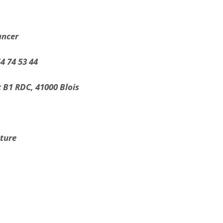
cancer
4 74 53 44
 B1 RDC, 41000 Blois
cture