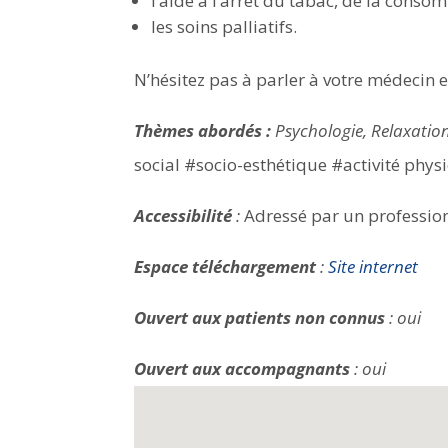
l’aide à l’arrêt du tabac, de la consom
les soins palliatifs.
N’hésitez pas à parler à votre médecin 
Thèmes abordés :
Psychologie, Relaxation
social #socio-esthétique #activité phy
Accessibilité
:
Adressé par un profession
Espace téléchargement
:
Site internet
Ouvert aux patients non connus
: oui
Ouvert aux accompagnants
: oui