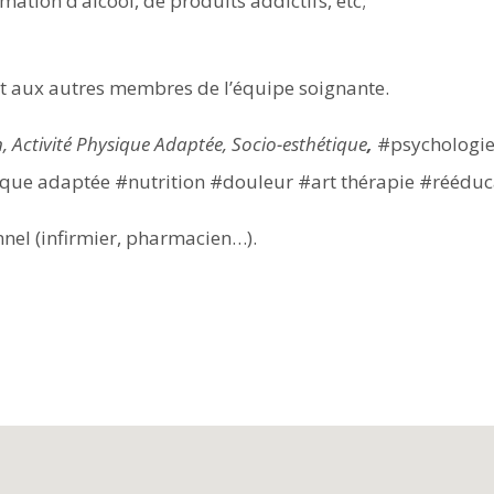
mation d’alcool, de produits addictifs, etc;
et aux autres membres de l’équipe soignante.
, Activité Physique Adaptée, Socio-esthétique
,
#psychologi
sique adaptée #nutrition #douleur #art thérapie #rééduc
nel (infirmier, pharmacien…).