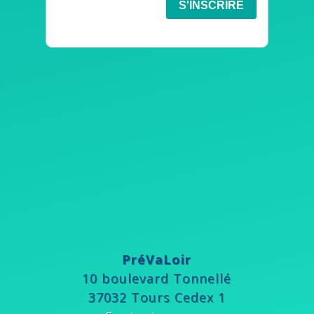
PréVaLoir
10 boulevard Tonnellé
37032 Tours Cedex 1