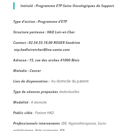
Intitulé : Programme ETP Soins Oncologiques de Support
Type d’action : Programme d’ETP
Structure porteuse : HAD Loir-et-Cher
Contact : 02.54.55.16.00 ROGER Sandrine
etp.hadloiretcher@lna-sante.com
Adresse : 15, rue des arches 41000 Blois
Maladie : Cancer
Lieu de dispensation :
Au domicile du patient
Type de séances proposées :
Individuelles
Modalité
: A domicile
Public cible
: Patient HAD
Professionnels intervenants
:IDE, Hypnothérapeute, Socio-
esthéticienne, Aide soignante, IPA