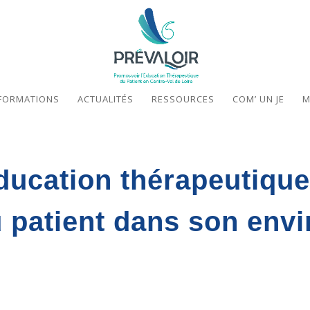
FORMATIONS
ACTUALITÉS
RESSOURCES
COM’ UN JE
M
ucation thérapeutique
u patient dans son env