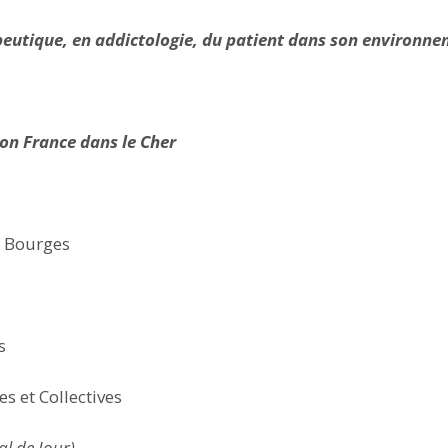
peutique, en addictologie, du patient dans son environn
ion France dans le Cher
0 Bourges
s
es et Collectives
l de Jour)