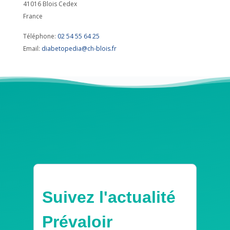
41016
Blois Cedex
France
Téléphone:
02 54 55 64 25
Email:
diabetopedia@ch-blois.fr