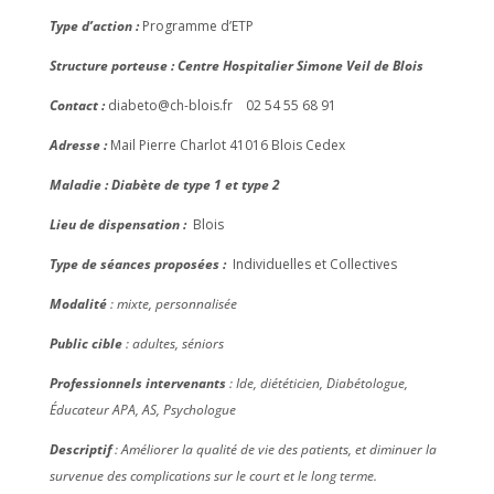
Type d’action :
Programme d’ETP
Structure porteuse : Centre Hospitalier Simone Veil de Blois
Contact :
diabeto@ch-blois.fr 02 54 55 68 91
Adresse :
Mail Pierre Charlot 41016 Blois Cedex
Maladie : Diabète de type 1 et type 2
Lieu de dispensation :
Blois
Type de séances proposées :
Individuelles et Collectives
Modalité
: mixte, personnalisée
Public cible
: adultes, séniors
Professionnels intervenants
: Ide, diététicien, Diabétologue,
Éducateur APA, AS, Psychologue
Descriptif
: Améliorer la qualité de vie des patients, et diminuer la
survenue des complications sur le court et le long terme.