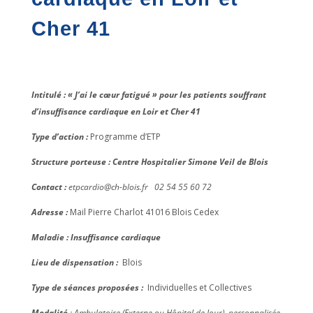
Cher 41
Intitulé : « J’ai le cœur fatigué » pour les patients souffrant
d’insuffisance cardiaque en Loir et Cher 41
Type d’action :
Programme d’ETP
Structure porteuse : Centre Hospitalier Simone Veil de Blois
Contact :
etpcardio@ch-blois.fr 02 54 55 60 72
Adresse :
Mail Pierre Charlot 41016 Blois Cedex
Maladie : Insuffisance cardiaque
Lieu de dispensation :
Blois
Type de séances proposées :
Individuelles et Collectives
Modalité
: Ambulatoire (Externe ou Hôpital de Jour), personnalisée