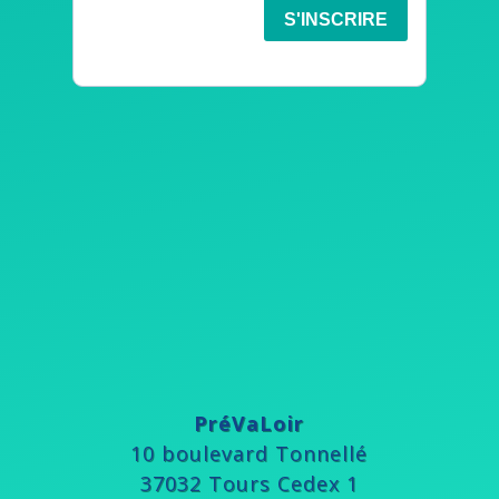
PréVaLoir
10 boulevard Tonnellé
37032 Tours Cedex 1