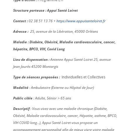
Structure porteuse : Appui Santé Loiret
Contact :
02 38 51 13 76 +
https://www.appuisanteloiret.fr
Adresse :
25, avenue de la Libération, 45000 Orléans
Maladie : Diabète, Obésité, Maladie cardiovasculaire, cancer,
hépatite, BPCO, VIH, Covid Long
Lieu de dispensation :
Antenne Appui Santé Loiret 25, avenue
Jean Jaurès 45200 Montargis
Type de séances proposées :
Individuelles et Collectives
Modalité
: Ambulatoire (Externe ou Hôpital de Jour)
Public cible
: Adulte, Sénior > 65 ans
Descriptif
: Vous vivez avec une maladie chronique (Diabète,
Obésité, Maladie cardiovasculaire, cancer, Hépatite, asthme, BPCO,
VIH COVID long…), Appui Santé Loiret vous propose un
accompagnement personnalisé afin de mieux vivre votre maladie