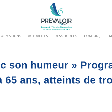
FORMATIONS
ACTUALITÉS
RESSOURCES
COM’ UN JE
M
vec son humeur » Prog
à 65 ans, atteints de t