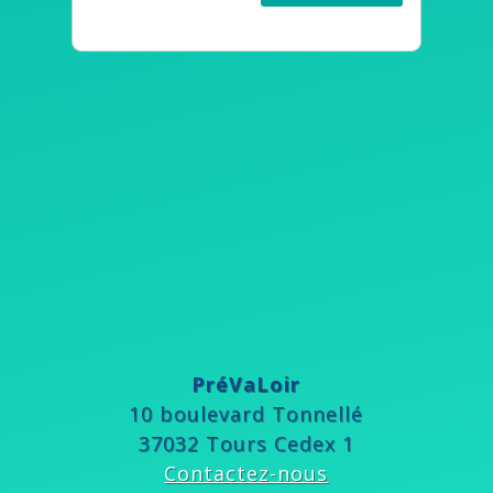
PréVaLoir
10 boulevard Tonnellé
37032 Tours Cedex 1
Contactez-nous