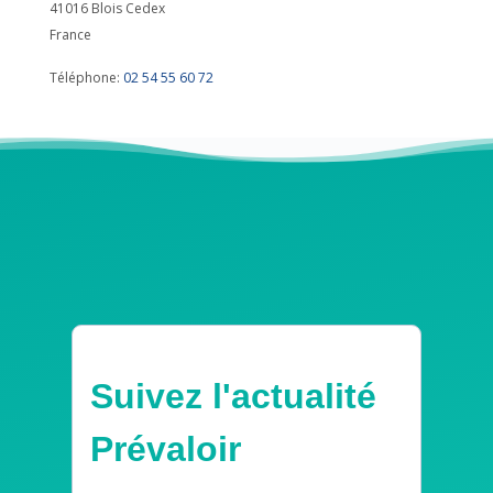
41016
Blois Cedex
France
Téléphone:
02 54 55 60 72