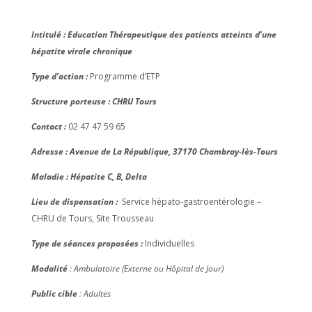
Intitulé : Education Thérapeutique des patients atteints d’une
hépatite virale chronique
Type d’action :
Programme d’ETP
Structure porteuse : CHRU Tours
Contact :
02 47 47 59 65
Adresse : Avenue de La République, 37170 Chambray-lès-Tours
Maladie : Hépatite C, B, Delta
Lieu de dispensation :
Service hépato-gastroentérologie –
CHRU de Tours, Site Trousseau
Type de séances proposées :
Individuelles
Modalité
: Ambulatoire (Externe ou Hôpital de Jour)
Public cible
: Adultes