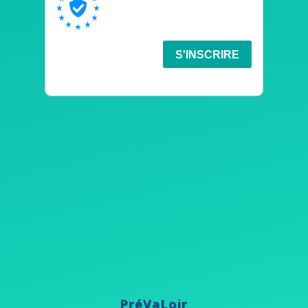
PréVaLoir