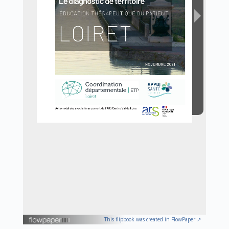
This flipbook was created in FlowPaper ↗