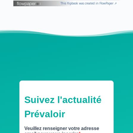
This flipbook was created in FlowPaper ↗