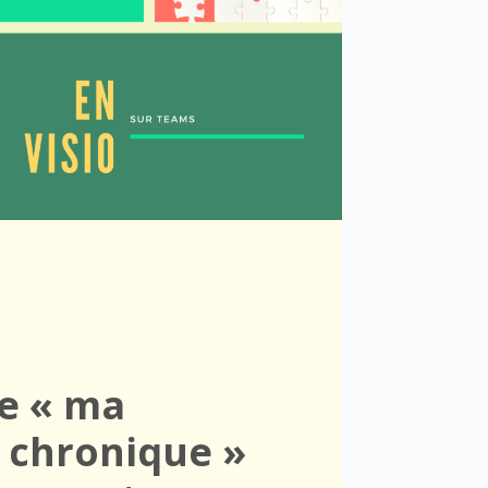
ue
« ma
 chronique
»