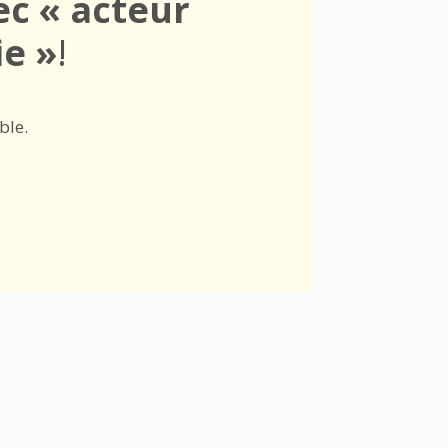
ec
« acteur
ie »
!
ble.