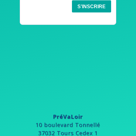
PréVaLoir
10 boulevard Tonnellé
37032 Tours Cedex 1