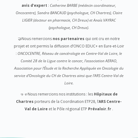
avis d’expert
:
Catherine BARBE (médecin coordinateur,
Oncocentre), Sandra BANCAUD (psychologue, CH Chartres), Claire
LIGIER (docteur en pharmacie, CH Dreux) et Anaïs VAYRAC
(psychologue, CH Dreux)
.
🤝Nous remercions
nos partenaires
qui ont cru en notre
projet et ont permis la diffusion d’ONCO EDUC+ en Eure-et-Loir
:
ONCOCENTRE, Réseau de cancérologie en Centre-Val de Loire, le
Comité 28 de la Ligue contre le cancer, l’association AERAO,
Association pour l’Étude et la Recherche Appliquée en Oncologie du
service d’Oncologie du CH de Chartres ainsi que l’ARS Centre-Val de
Loire.
🤜​🤛​Nous remercions nos institutions : les
Hôpitaux de
Chartres
porteurs de la Coordination ETP28, l’
ARS
Centre-
Val de Loire
et le Pôle régional ETP
Prévaloir.fr
.