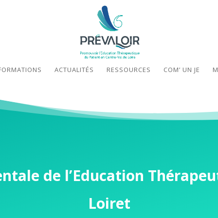
FORMATIONS
ACTUALITÉS
RESSOURCES
COM’ UN JE
M
tale de l’Education Thérapeu
Loiret