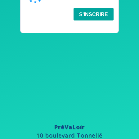
PréVaLoir
10 boulevard Tonnellé